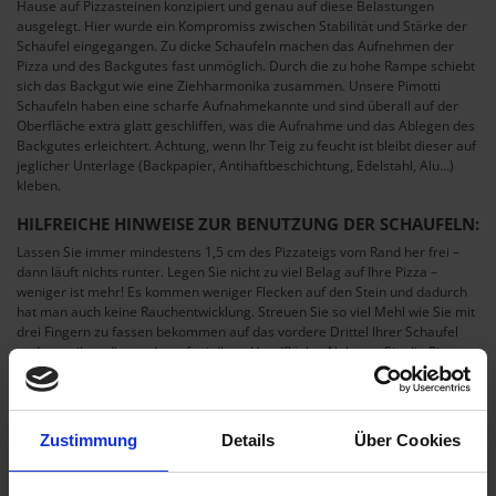
Hause auf Pizzasteinen konzipiert und genau auf diese Belastungen
ausgelegt. Hier wurde ein Kompromiss zwischen Stabilität und Stärke der
Schaufel eingegangen. Zu dicke Schaufeln machen das Aufnehmen der
Pizza und des Backgutes fast unmöglich. Durch die zu hohe Rampe schiebt
sich das Backgut wie eine Ziehharmonika zusammen. Unsere Pimotti
Schaufeln haben eine scharfe Aufnahmekannte und sind überall auf der
Oberfläche extra glatt geschliffen, was die Aufnahme und das Ablegen des
Backgutes erleichtert. Achtung, wenn Ihr Teig zu feucht ist bleibt dieser auf
jeglicher Unterlage (Backpapier, Antihaftbeschichtung, Edelstahl, Alu…)
kleben.
HILFREICHE HINWEISE ZUR BENUTZUNG DER SCHAUFELN:
Lassen Sie immer mindestens 1,5 cm des Pizzateigs vom Rand her frei –
dann läuft nichts runter. Legen Sie nicht zu viel Belag auf Ihre Pizza –
weniger ist mehr! Es kommen weniger Flecken auf den Stein und dadurch
hat man auch keine Rauchentwicklung. Streuen Sie so viel Mehl wie Sie mit
drei Fingern zu fassen bekommen auf das vordere Drittel Ihrer Schaufel
und verreiben dieses darauf mit Ihrer Handfläche. Nehmen Sie die Pizza
mit raschen Vor-Rück-Bewegungen der Schaufel auf, die tendenziell nach
vorne gehen (5 cm nach vorne, 2 cm zurück usw.) bis die ganze Pizza auf
der Schaufel liegt. Setzen Sie die Schaufel mit der Pizza auf dem heißen
Stein am hinteren Ende auf und legen Sie die Pizza mit schnellen Vor-Rück-
Zustimmung
Details
Über Cookies
Bewegungen auf dem Stein ab, die tendenziell nach hinten gehen, (5 cm
zurück, 2 cm nach vorne usw.). Erfreuen Sie sich am großen Pizzakino,
welches sich nun vor Ihnen abspielt.