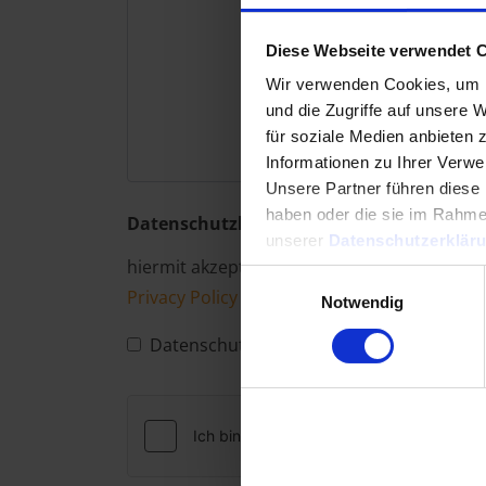
Diese Webseite verwendet 
Wir verwenden Cookies, um I
und die Zugriffe auf unsere 
für soziale Medien anbieten 
Informationen zu Ihrer Verw
Unsere Partner führen diese 
haben oder die sie im Rahme
Datenschutzbedingungen akzeptieren
unserer
Datenschutzerklär
hiermit akzeptiere ich die
Datenschutzbedi
Einwilligungsauswahl
Privacy Policy
und
Terms of Service
.
Notwendig
Datenschutzbedingungen akzeptieren