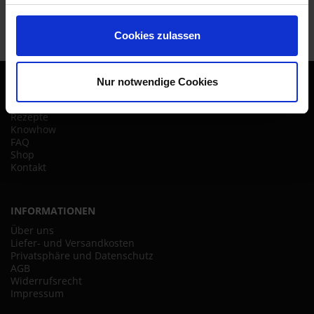
Cookies zulassen
Nur notwendige Cookies
SITE MAP
Startseite
Rezepte
Knowhow
FAQ
Shop
Kontakt
INFORMATIONEN
Über uns
Liefer- und Versandkosten
Privatsphäre und Datenschutz
AGB
Widerrufsrecht
Impressum