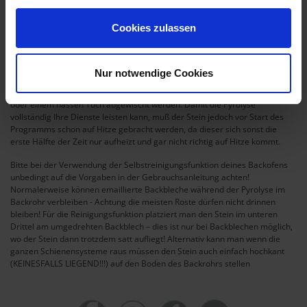
Zitronengeschmack, oder chemische Rückstände in der Pizza haben!
Cookies zulassen
Pyrolyse:
Wer zu Hause einen Ofen mit Selbstreinigungsfunktion (Pyrolyse) hat,
braucht sich um Flecken am Stein keine Sorgen mehr zu machen. Bei der
Nur notwendige Cookies
höchsten Pyrolysestufen verkohlen selbst die eingebranntesten Flecken zu
Asche und können nach Abkühlen des Steines bequem mit einer Bürste
oder einem nassen Tuch abgewischt werden. Damit die Pyrolyse
vollständig Ihre Dienste leisten kann, muß der Stein jedoch vor Start des
Programms schon auf Hitze gebracht werden, da dieser sich sonst die
erste Hälfte der Zeit nur aufheizt und gar nicht richtig auf Hitze kommt.
Bitte bei der Verwendung der Selbstreinigungsfunktion deines Backofens
unbedingt auf die Vorgaben in der Gebrauchsanleitung achten!
Normalerweise können emaillierte Backbleche während der Pyrolyse im
Backrohr verbleiben - Achtung die meisten Roste dürfen nicht drinnen
bleiben! Für die Reinigungsfunktion platziert man den Stein im unteren
Drittel am umgedrehten Backblech – dies ist nur bei Backblechen möglich,
wo der Stein dann trotzdem satt aufliegt! Alternativ kann man wenn die
ganzen Schienensysteme raus müssen den Stein auch einfach hochkant
(KEINESFALLS LIEGEND!!!) auf den Boden des Backrohrs stellen