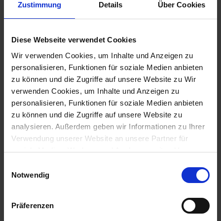
Zustimmung
Details
Über Cookies
Artikelnummer: 202_034
Pizzateigspachtel aus hochwertigem
polliertem Edelstahl mit Knick
Diese Webseite verwendet Cookies
24.99 EUR
Wir verwenden Cookies, um Inhalte und Anzeigen zu
personalisieren, Funktionen für soziale Medien anbieten
inkl. MwSt. ggf. zzgl. Versandkosten
zu können und die Zugriffe auf unsere Website zu Wir
verwenden Cookies, um Inhalte und Anzeigen zu
IN DEN WARENKORB LEGEN
personalisieren, Funktionen für soziale Medien anbieten
zu können und die Zugriffe auf unsere Website zu
Die Pimotti Pizzateigspachel
(in der Gastronomie auch Winkelpalette,
analysieren. Außerdem geben wir Informationen zu Ihrer
Palette oder Bratenwender genannt)
ist das perfekte Hilfsmittel um die Arbeit mit Pizza- und Teigballen zu
Verwendung unserer Website an unsere Partner für
erleichtern.
soziale Medien, Werbung und Analysen weiter. Unsere
Partner führen diese Informationen möglicherweise mit
Der Griff aus lebensmittelechtem Plastik liegt sehr gut in der Hand. Durch
Einwilligungsauswahl
den Knick in der Aufnahmefläche
weiteren Daten zusammen, die Sie ihnen bereitgestellt
Notwendig
lassen sich Teigballen leicht aus einem Gärgefäß mit geradem Boden (zB
haben oder die sie im Rahmen Ihrer Nutzung der Dienste
Pizzaballenbox) heben.
gesammelt haben. Weitere Informationen finden Sie in
Präferenzen
Ein unverzichtbares Hilfsmittel für die Pizzeria zu Hause!
unserer
Datenschutzerklärung
.
Ebenfalls eignet sich die Pizzaspatel ausgezeichnet um Teige zB beim