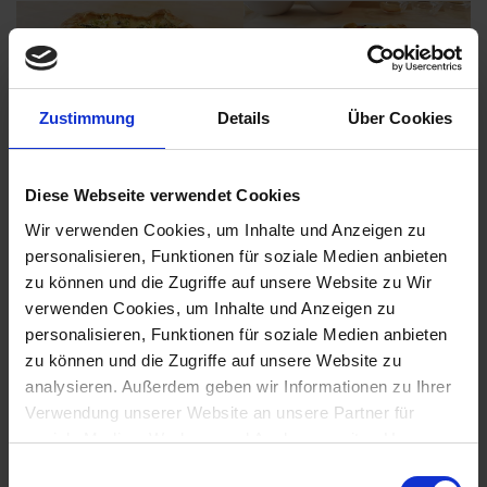
Zustimmung
Details
Über Cookies
FLAMMKUCHEN MIT
FLAMMKUCHEN MIT
BIRNE, GORGONZOLA
BIRNE, ZIEGENKÄSE UND
UND
FRÜHLINGSZWIEBELN
Diese Webseite verwendet Cookies
FRÜHLINGSZWIEBELN
Wir verwenden Cookies, um Inhalte und Anzeigen zu
personalisieren, Funktionen für soziale Medien anbieten
zu können und die Zugriffe auf unsere Website zu Wir
verwenden Cookies, um Inhalte und Anzeigen zu
personalisieren, Funktionen für soziale Medien anbieten
zu können und die Zugriffe auf unsere Website zu
analysieren. Außerdem geben wir Informationen zu Ihrer
FLAMMKUCHENBODEN
FLAMMKUCHENSOSSE
Verwendung unserer Website an unsere Partner für
soziale Medien, Werbung und Analysen weiter. Unsere
Partner führen diese Informationen möglicherweise mit
Einwilligungsauswahl