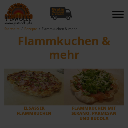
Startseite
Rezepte
Flammkuchen & mehr
Flammkuchen &
mehr
ELSÄSSER
FLAMMKUCHEN MIT
FLAMMKUCHEN
SERANO, PARMESAN
UND RUCOLA